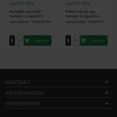
4,50
DKK
4,50
DKK
9,00
9,00
Murværk og lomme
Prikker og zig-zag
mønster, scrapark fra
mønster scrapark fra
Studiolight.*
Studio Ligth.*
Varenummer: SCRAPDEN04
Varenummer: SCRAPUS17
KONTAKT
INFORMATION
NYHEDSBREV