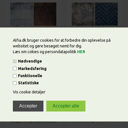
4,50
DKK
4,50
DKK
9,00
9,00
Alfia.dk bruger cookies for at forbedre din oplevelse på
Blå med hvid blonde og
Blå mønster med bl.a.
websitet og gøre besøget nemt for dig.
brune blomster mønster,
blade, scrapark fra
Læs om cokies og persondatapolitik
HER
scrapark fra Studiolight.*
Studiolight.*
Varenummer: SCRAPDEN03
Varenummer: SCRAPDEN01
Nødvendige
Markedsføring
Funktionelle
Statistiske
Vis cookie detaljer