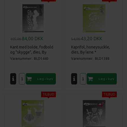
84,00
DKK
43,20
DKK
105,00
54,00
Kant med bolde, fodbold
Kaprifol, honeysuckle,
og "skygge", dies, By
dies, By lene.*
Lene.*
Varenummer: BLD1440
Varenummer: BLD1388