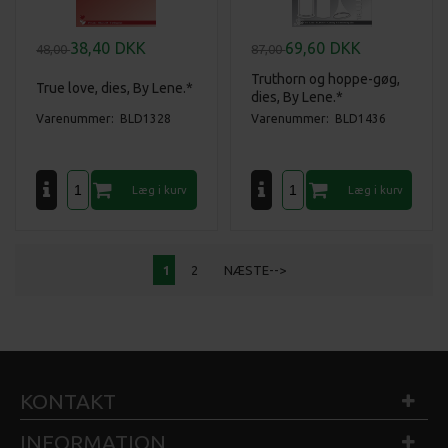
38,40
DKK
69,60
DKK
48,00
87,00
Truthorn og hoppe-gøg,
True love, dies, By Lene.*
dies, By Lene.*
Varenummer: BLD1328
Varenummer: BLD1436
1
2
NÆSTE-->
KONTAKT
INFORMATION