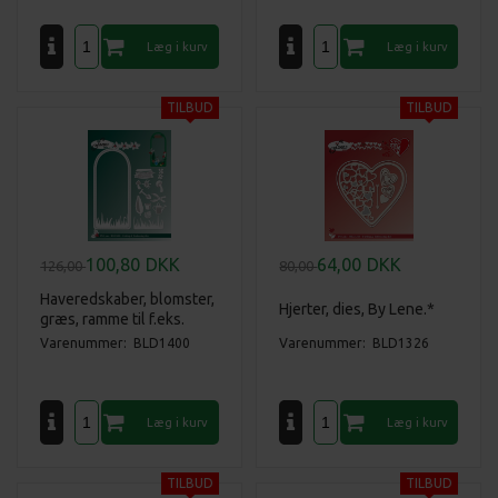
100,80
DKK
64,00
DKK
126,00
80,00
Haveredskaber, blomster,
Hjerter, dies, By Lene.*
græs, ramme til f.eks.
slimcard, dies, By Lene.*
Varenummer: BLD1400
Varenummer: BLD1326