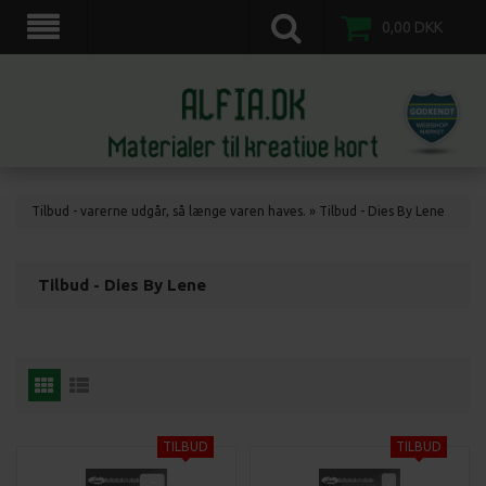
scrapkort, scrapbooking, 3d motiv ark, veddinge,nordvestsjælland.
0,00
DKK
Tilbud - varerne udgår, så længe varen haves.
»
Tilbud - Dies By Lene
Tilbud - Dies By Lene