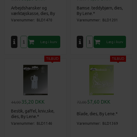
Arbejdshansker og
Bamse. teddybjørn, dies,
værktøjskasse, dies, By
By Lene.*
Lene.*
Varenummer: BLD1470
Varenummer: BLD1201
35,20
DKK
57,60
DKK
44,00
72,00
Bestik, gaffel, kniv,ske,
Blade, dies, By Lene.*
dies, By Lene.*
Varenummer: BLD1146
Varenummer: BLD1369