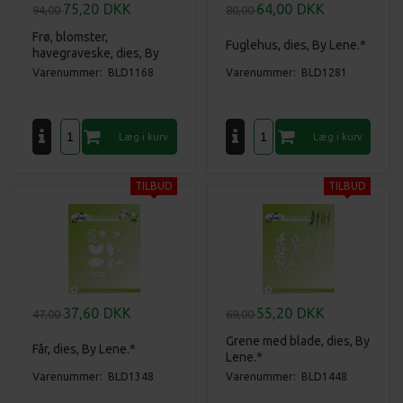
75,20
DKK
64,00
DKK
94,00
80,00
Frø, blomster,
Fuglehus, dies, By Lene.*
havegraveske, dies, By
Lene.*
Varenummer: BLD1168
Varenummer: BLD1281
37,60
DKK
55,20
DKK
47,00
69,00
Grene med blade, dies, By
Får, dies, By Lene.*
Lene.*
Varenummer: BLD1348
Varenummer: BLD1448