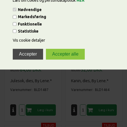
Læs om cokies og persondatapolitik
HER
Nødvendige
Markedsføring
Funktionelle
Statistiske
Vis cookie detaljer
64,00
DKK
52,00
DKK
80,00
65,00
Julesok, dies, By Lene.*
Kanin, dies, By Lene.*
Varenummer: BLD1487
Varenummer: BLD1464