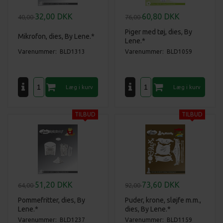
32,00
DKK
60,80
DKK
40,00
76,00
Piger med tøj, dies, By
Mikrofon, dies, By Lene.*
Lene.*
Varenummer: BLD1313
Varenummer: BLD1059
51,20
DKK
73,60
DKK
64,00
92,00
Pommefritter, dies, By
Puder, krone, sløjfe m.m.,
Lene.*
dies, By Lene.*
Varenummer: BLD1237
Varenummer: BLD1159