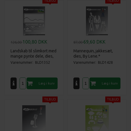
100,80
DKK
69,60
DKK
126,00
87,00
Landskab til slimkort med
Mannequin, jakkesæt,
mange pynte dele, dies,
dies, By Lene.*
By Lene.*
Varenummer: BLD1352
Varenummer: BLD1428