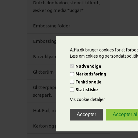
Dutch doobadoo, stencil til kort,
æsker og media.*udgår*
Embossing folder
Embossing pulver.*
Alfia.dk bruger cookies for at forb
Læs om cokies og persondatapoliti
Farveblyanter,
Nødvendige
Glitterlim.
Markedsføring
Funktionelle
Glitterpapir/karton selvklæbende
Statistiske
scrapark.
Vis cookie detaljer
Hot Foil, maskiner og tilbehør. Udgår
Karton og papir