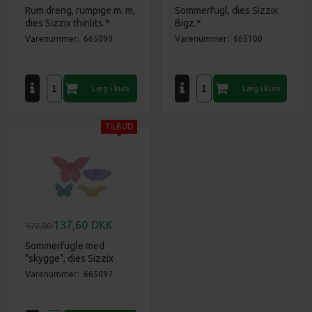
Rum dreng, rumpige m. m,
Sommerfugl, dies Sizzix
dies Sizzix thinlits.*
Bigz.*
Varenummer: 665090
Varenummer: 665100
137,60
DKK
172,00
Sommerfugle med
"skygge", dies Sizzix
thinlits.*
Varenummer: 665097