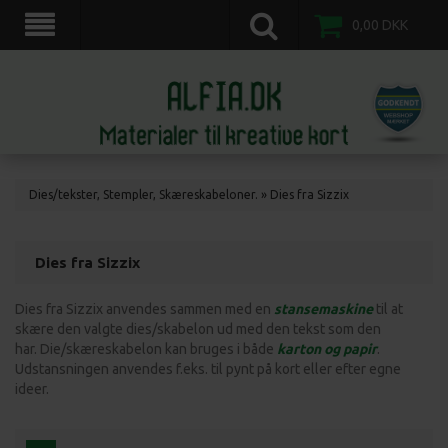
scrapkort, scrapbooking, 3d motiv ark, veddinge,nordvestsjælland.
0,00
DKK
Dies/tekster, Stempler, Skæreskabeloner.
»
Dies fra Sizzix
Dies fra Sizzix
Dies fra Sizzix anvendes sammen med en
stansemaskine
til at
skære den valgte dies/skabelon ud med den tekst som den
har. Die/skæreskabelon kan bruges i både
karton og papir
.
Udstansningen anvendes f.eks. til pynt på kort eller efter egne
ideer.