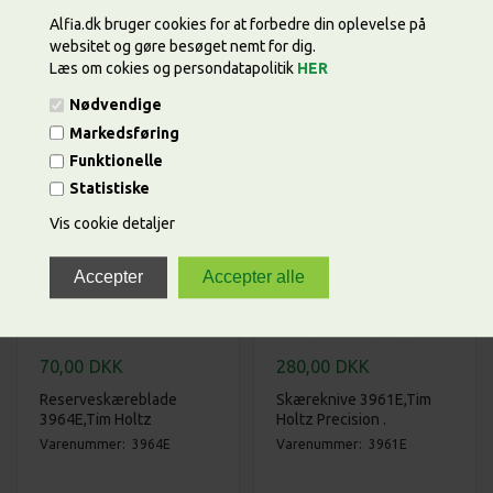
Alfia.dk bruger cookies for at forbedre din oplevelse på
Papertrimmer, maxi
Making Tool Mini Tool Kit,
websitet og gøre besøget nemt for dig.
guillotine, 31 cm., Tim
Sizzix/Tim Holtz
Holtz.
Læs om cokies og persondatapolitik
HER
Varenummer: 664236
Varenummer: 1980E
Nødvendige
Markedsføring
Funktionelle
Statistiske
Vis cookie detaljer
70,00
DKK
280,00
DKK
Reserveskæreblade
Skæreknive 3961E,Tim
3964E,Tim Holtz
Holtz Precision .
Precision .
Varenummer: 3964E
Varenummer: 3961E