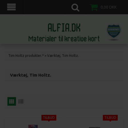
scrapkort, scrapbooking, 3d motiv ark, veddinge,nordvestsjælland.
0,00
DKK
Tim Holtz produkter.*
»
Værktøj, Tim Holtz.
Værktøj, Tim Holtz.