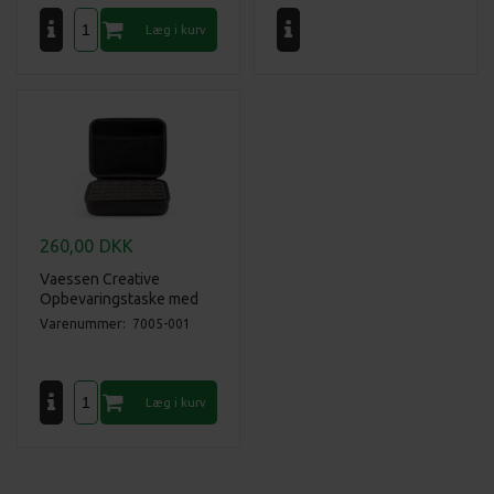
260,00
DKK
Vaessen Creative
Opbevaringstaske med
Alkoholblæk - 30 Flasker.
Varenummer: 7005-001