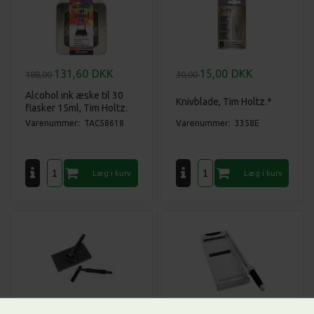
131,60
DKK
15,00
DKK
188,00
30,00
Alcohol ink æske til 30
Knivblade, Tim Holtz.*
flasker 15ml, Tim Holtz.
Varenummer: TAC58618
Varenummer: 3358E
104,00
DKK
568,00
DKK