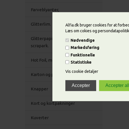
Farveblyanter,
Glitterlim.
Alfia.dk bruger cookies for at forb
Læs om cokies og persondatapoliti
Glitterpapir/karton selvklæbende
Nødvendige
scrapark.
Markedsføring
Funktionelle
Hot Foil, maskiner og tilbehør. Udgår
Statistiske
Vis cookie detaljer
Karton og papir
Knapper
Kort og kortpakninger
Kuverter