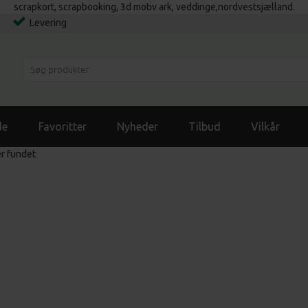
scrapkort, scrapbooking, 3d motiv ark, veddinge,nordvestsjælland.
Levering
de
Favoritter
Nyheder
Tilbud
Vilkår
er fundet