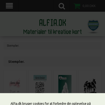
scrapkort, scrapbooking, 3d motiv ark, veddinge,nordvestsjælland.
0,00
DKK
Stempler.
Stempler.
Alfia.dk bruger cookies for at forbedre din oplevelse på