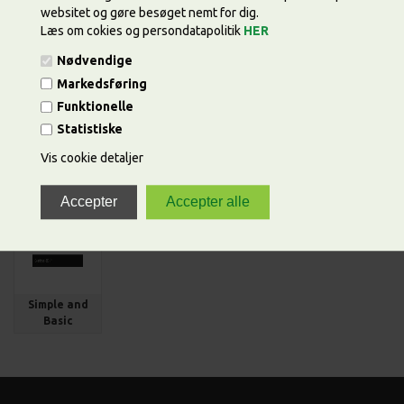
websitet og gøre besøget nemt for dig.
Læs om cokies og persondatapolitik
HER
Nødvendige
Diverse
Barto Design
BY Lene
Crafty
Markedsføring
Funktionelle
Statistiske
Vis cookie detaljer
Simple and
Basic