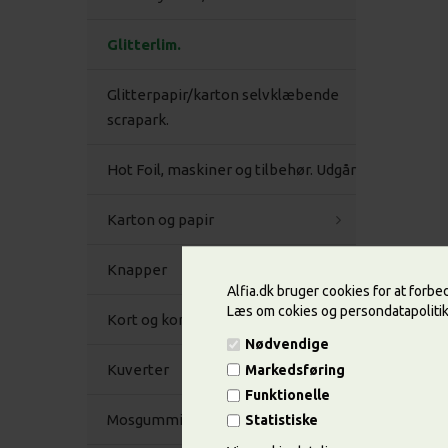
Glitterlim.
Glitterpapir/karton selvklæbende
scrapark.
Hot Foil, maskiner og tilbehør. Udgår
Karton og papir
Knapper
Alfia.dk bruger cookies for at forb
Læs om cokies og persondatapoliti
Kort og kortpakninger
Nødvendige
Kuverter
Markedsføring
Funktionelle
Mosgummi
Statistiske