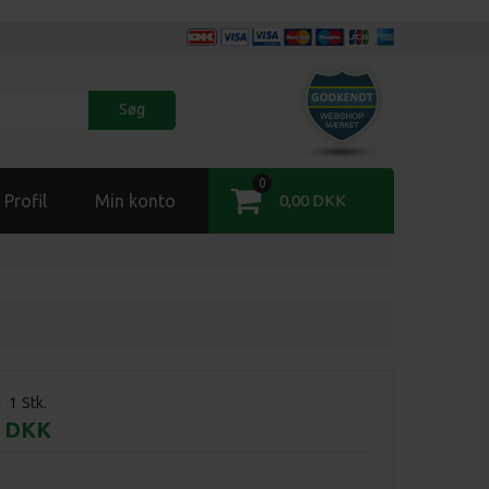
Søg
0
Profil
Min konto
0,00 DKK
d
1
Stk.
0 DKK