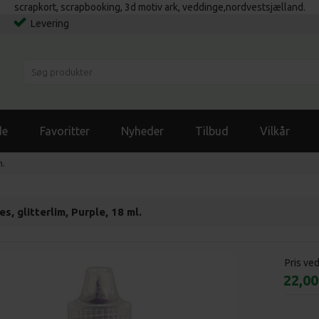
scrapkort, scrapbooking, 3d motiv ark, veddinge,nordvestsjælland.
Levering
de
Favoritter
Nyheder
Tilbud
Vilkår
m.
es, glitterlim, Purple, 18 ml.
Pris ve
22,0