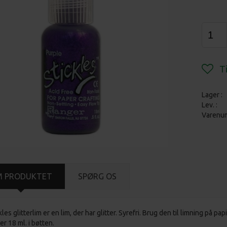
Lager :
Lev. :
Varenu
M PRODUKTET
SPØRG OS
kles glitterlim er en lim, der har glitter. Syrefri. Brug den til limning på pap
er 18 ml. i bøtten.