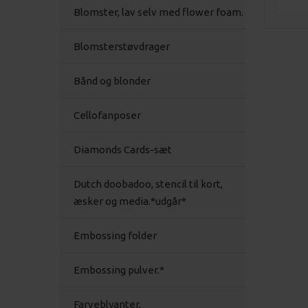
Blomster, lav selv med flower foam.
Blomsterstøvdrager
Bånd og blonder
Cellofanposer
Diamonds Cards-sæt
Dutch doobadoo, stencil til kort,
æsker og media.*udgår*
Embossing folder
Embossing pulver.*
Farveblyanter,