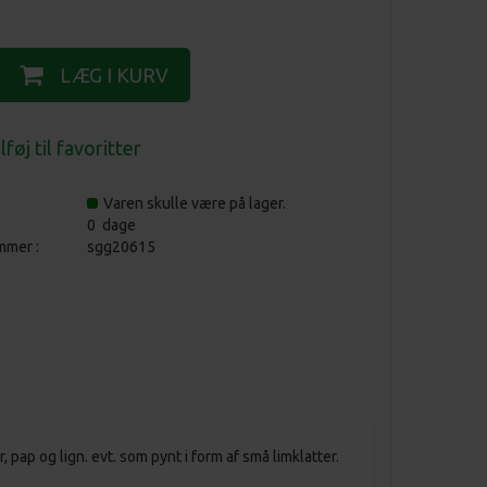
Varen skulle være på lager.
0 dage
mmer :
sgg20615
ir, pap og lign. evt. som pynt i form af små limklatter.