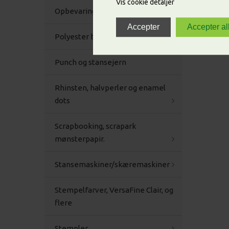
Vis cookie detaljer
Opbevaring
Polyester bånd
Punch og stansejern
Rhinsten, halvperler og enamel
dots
Scrapbooking, scrapark
mønsterpapir.
Stansemaskiner/skæremaskiner
Stempelfarver, VersaFine Clair, og
flere
Stempler.