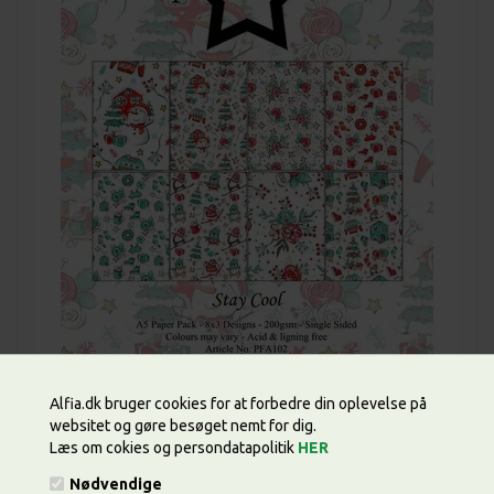
Alfia.dk bruger cookies for at forbedre din oplevelse på
websitet og gøre besøget nemt for dig.
Læs om cokies og persondatapolitik
HER
Pris ved
1
pakning
(Før
44,00
)
30,80 DKK
Nødvendige