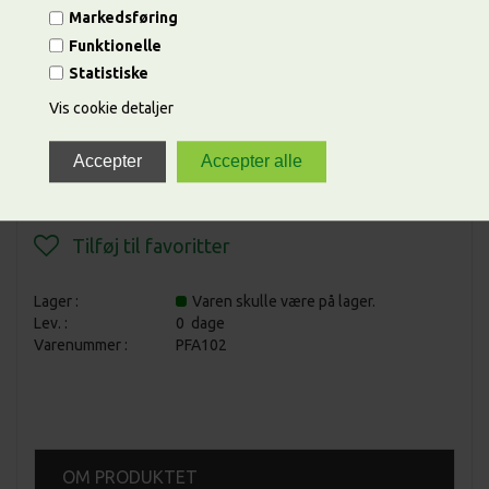
Markedsføring
Funktionelle
Statistiske
Vis cookie detaljer
ANTAL
Lager :
Varen skulle være på lager.
Lev. :
0 dage
Varenummer :
PFA102
OM PRODUKTET