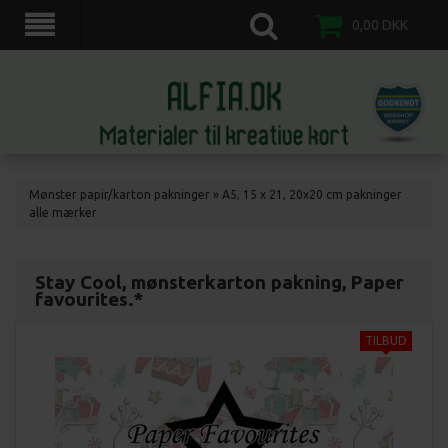
scrapkort, scrapbooking, 3d motiv ark, veddinge,nordvestsjælland.
0,00
DKK
Mønster papir/karton pakninger
»
A5, 15 x 21, 20x20 cm pakninger
alle mærker
Stay Cool, mønsterkarton pakning, Paper
favourites.*