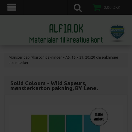
scrapkort, scrapbooking, 3d motiv ark, veddinge,nordvestsjælland.
0,00
DKK
Mønster papir/karton pakninger
»
A5, 15 x 21, 20x20 cm pakninger
alle mærker
Solid Colours - Wild Sapeurs,
mønsterkarton pakning, BY Lene.