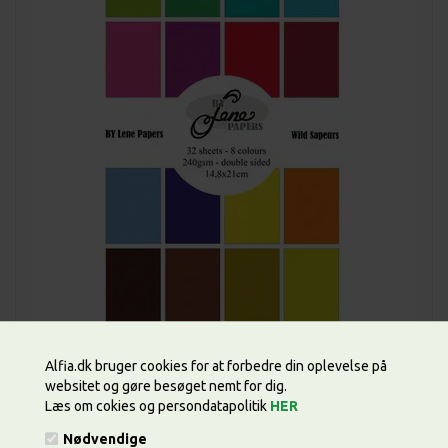
Alfia.dk bruger cookies for at forbedre din oplevelse på
websitet og gøre besøget nemt for dig.
Læs om cokies og persondatapolitik
HER
Pris ved
1
pakning
58,00 DKK
Nødvendige