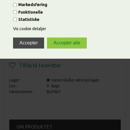
Markedsføring
Funktionelle
Statistiske
Vis cookie detaljer
ANTAL
Lager :
Varen skulle være på lager.
Lev. :
0 dage
Varenummer :
BLP967
OM PRODUKTET