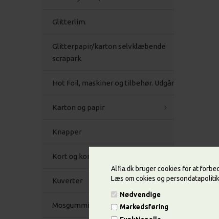
Glitterlim.
Glitterpapir/karton selvklæbende
scrapark.
Hot Foil, maskiner og tilbehør. Udgår
Karton og papir
Knapper
Kort og kortpakninger
Alfia.dk bruger cookies for at forb
Læs om cokies og persondatapoliti
Kuverter
Nødvendige
Mosgummi
Markedsføring