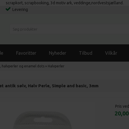
scrapkort, scrapbooking, 3d motiv ark, veddinge,nordvestsjælland.
Levering
de
Favoritter
Nyheder
Tilbud
Vilkår
, halvperler og enamel dots
»
Halvperler
et antik sølv, Halv Perle, Simple and basic, 3mm
Pris ve
20,0