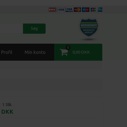
Søg
0
Profil
Min konto
0,00 DKK
d
1
Stk.
0 DKK