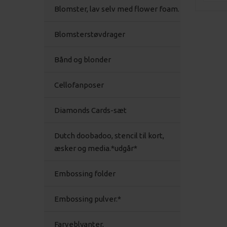
Blomster, lav selv med flower foam.
Blomsterstøvdrager
Bånd og blonder
Cellofanposer
Diamonds Cards-sæt
Dutch doobadoo, stencil til kort,
æsker og media.*udgår*
Embossing folder
Embossing pulver.*
Farveblyanter,