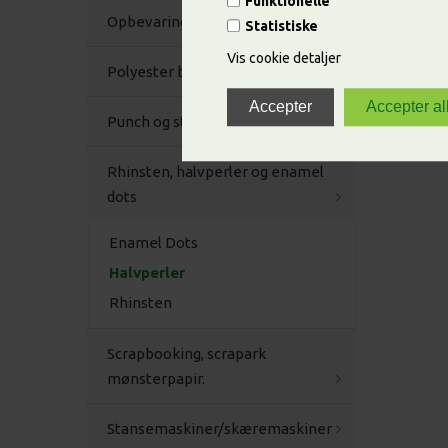
Funktionelle
Opbevaring
Statistiske
Vis cookie detaljer
Polyester bånd
Punch og stansejern
Rhinsten, halvperler og enamel
dots
Enamel Dots
Halvperler
Rhinsten
Scrapbooking, scrapark
mønsterpapir.
Stansemaskiner/skæremaskiner