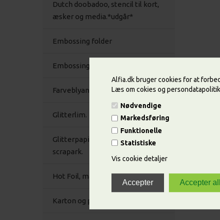
Dutch doobadoo, stencil til kort,
æsker og media.*udgår*
Embossing folder
Embossing pulver.*
Alfia.dk bruger cookies for at forb
Læs om cokies og persondatapoliti
Farveblyanter,
Nødvendige
Glitterlim.
Markedsføring
Funktionelle
Glitterpapir/karton selvklæbende
Statistiske
scrapark.
Vis cookie detaljer
Hot Foil, maskiner og tilbehør. Udgår
Karton og papir