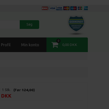
Søg
0
Profil
Min konto
0,00 DKK
d
1
Stk.
(Før
124,00
)
0 DKK