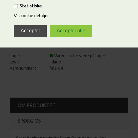
ANTAL
Statistiske
Vis cookie detaljer
Lager :
Varen skulle være på lager.
Lev. :
dage
Varenummer :
fala-04
OM PRODUKTET
SPØRG OS