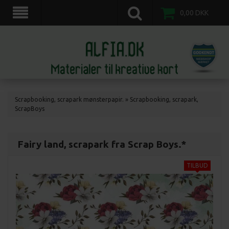
scrapkort, scrapbooking, 3d motiv ark, veddinge,nordvestsjælland.
0,00
DKK
Scrapbooking, scrapark mønsterpapir.
»
Scrapbooking, scrapark,
ScrapBoys
Fairy land, scrapark fra Scrap Boys.*