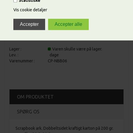
Statistiske
Vis cookie detaljer
Lager :
Varen skulle være på lager.
Lev. :
dage
Varenummer :
CP-NBB06
OM PRODUKTET
SPØRG OS
Scrapbook ark. Dobbeltsidet kraftigt karton på 200 gr.