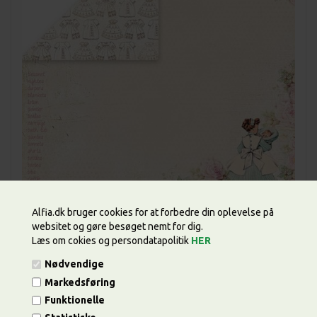
Pris ved
1
ark
(Før
9,00
)
Alfia.dk bruger cookies for at forbedre din oplevelse på
4,50 DKK
websitet og gøre besøget nemt for dig.
Læs om cokies og persondatapolitik
HER
Nødvendige
Markedsføring
Funktionelle
ANTAL