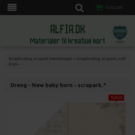
scrapkort, scrapbooking, 3d motiv ark, veddinge,nordvestsjælland.
0,00
DKK
Scrapbooking, scrapark mønsterpapir.
»
Scrapbooking, scrapark, craft
& you
Dreng - New baby born - scrapark.*