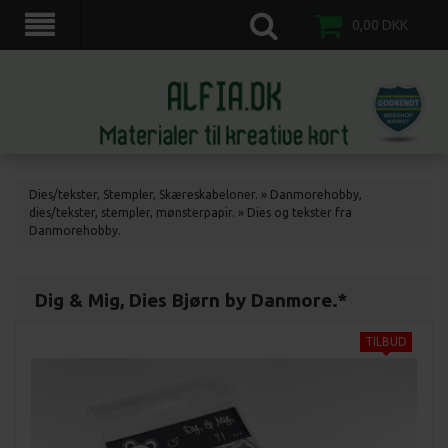
scrapkort, scrapbooking, 3d motiv ark, veddinge,nordvestsjælland.
0,00
DKK
Dies/tekster, Stempler, Skæreskabeloner.
»
Danmorehobby,
dies/tekster, stempler, mønsterpapir.
»
Dies og tekster fra
Danmorehobby.
Dig & Mig, Dies Bjørn by Danmore.*