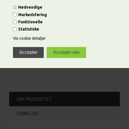
ANTAL
Nødvendige
Markedsføring
Funktionelle
Statistiske
Vis cookie detaljer
Lager :
Varen skulle være på lager.
Lev. :
0 dage
Varenummer :
32012
OM PRODUKTET
SPØRG OS