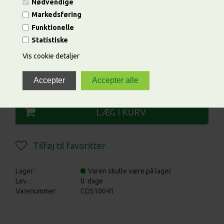
Nødvendige
Pris ved
1
ark
Markedsføring
8,00 DKK
Funktionelle
Statistiske
Vis cookie detaljer
ANTAL
Lager :
Varen skulle være på lager.
Lev. :
0 dage
Varenummer :
CDS10041