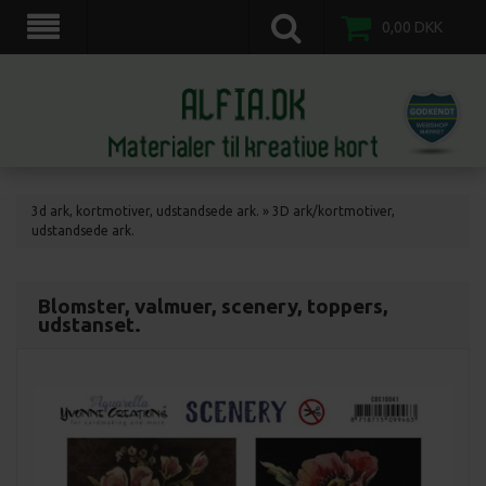
scrapkort, scrapbooking, 3d motiv ark, veddinge,nordvestsjælland.
0,00
DKK
3d ark, kortmotiver, udstandsede ark.
»
3D ark/kortmotiver,
udstandsede ark.
Blomster, valmuer, scenery, toppers,
udstanset.