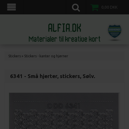
scrapkort, scrapbooking, 3d motiv ark, veddinge,nordvestsjælland.
0,00
DKK
Stickers
»
Stickers - kanter og hjørner
6341 - Små hjerter, stickers, Sølv.