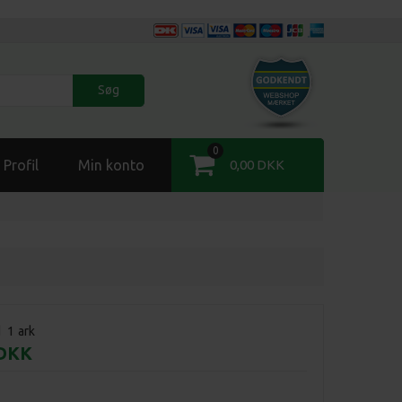
Søg
0
Profil
Min konto
0,00 DKK
d
1
ark
 DKK