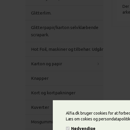
Der 
arke
Glitterlim.
Glitterpapir/karton selvklæbende
scrapark.
Hot Foil, maskiner og tilbehør. Udgår
Karton og papir
Knapper
Kort og kortpakninger
Kuverter
Alfia.dk bruger cookies for at forb
Læs om cokies og persondatapoliti
Mosgummi
Nødvendige