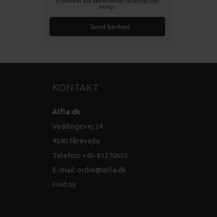
Vi besvarer alle henvendelser så hurtigt som
muligt.
KONTAKT
Alfia.dk
Veddingevej 24
4540 Fårevejle
Telefon: +45-61270655
E-mail:
ordre@alfia.dk
Find os