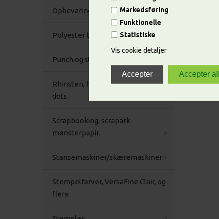
Markedsføring
Opbevaring
Funktionelle
Polyester bånd
Statistiske
Vis cookie detaljer
Punch og stansejern
Rhinsten, halvperler og enamel
dots
Scrapbooking, scrapark
mønsterpapir.
Stansemaskiner/skæremaskiner
Stempelfarver, VersaFine Clair, og
flere
Stempler.