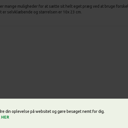
er mange muligheder for at sætte sit helt eget præg ved at bruge forskelli
t er selvklæbende og størrelsen er 10x 23 cm.
edre din oplevelse på websitet og gøre besøget nemt for dig.
k
HER