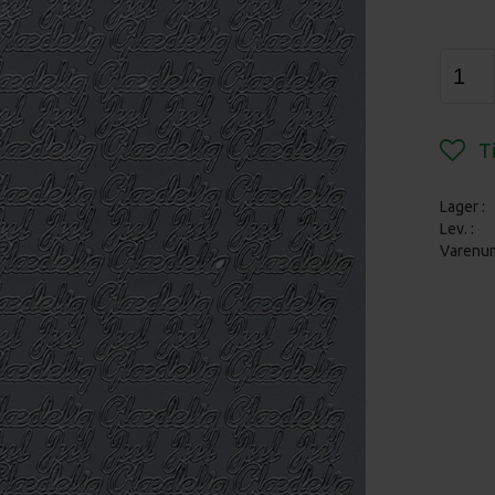
Lager :
Lev. :
Varenu