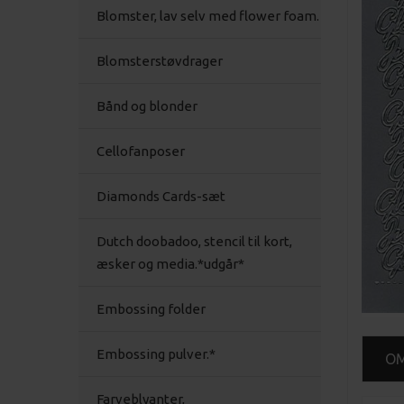
Blomster, lav selv med flower foam.
Blomsterstøvdrager
Bånd og blonder
Cellofanposer
Diamonds Cards-sæt
Dutch doobadoo, stencil til kort,
æsker og media.*udgår*
Embossing folder
Embossing pulver.*
O
Farveblyanter,